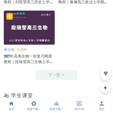
教程｜刘莹莹高三历史上学期
教程｜秦琳高三政治上学期暑
暑假班视频教程
假班视频教程
生物
高中
2027年高考生物一轮复习网课
教程｜段瑞莹高三生物上学期
暑假班视频教程
下一页
学生课堂
最新
初中
大学
学前
小学
考研考证
语
首页
资源下载一
资源下载二
VIP介绍
我的