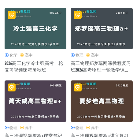
秋班
化学
高中
物理
高中
2026高三化学冷士强高考一轮
高三物理郑梦瑶网课教程复习
复习视频课程暑秋班
班2026高考物理一轮教学课程
26年暑秋班
物理
高中
物理
高中
高三物理视频教程+课堂笔记
高三物理视频教程+讲义复习