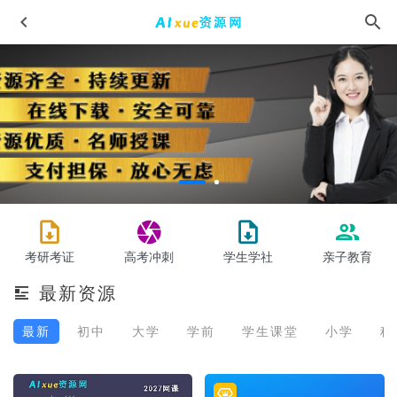
希望学2024都运欢初一历史（秋上·全国版·A+）【完结】
2024-04-26
考研考证
乐乐课堂高中高考语文教程文言文实词虚词复习专题训练课
高考冲刺
学生学社
亲子教育
程,9.98G百度网盘资源打包下载
2021-12-25
最新资源
22年邓康曜高二生物教程，5.95G网课学习资料百度网盘下载
2022-06-10
最新
初中
大学
学前
学生课堂
小学
科
瑜伽/健身视频教程,10.84G百度网盘资源打包下载,教你怎样
塑造健康体魄和完美身材
2021-08-03