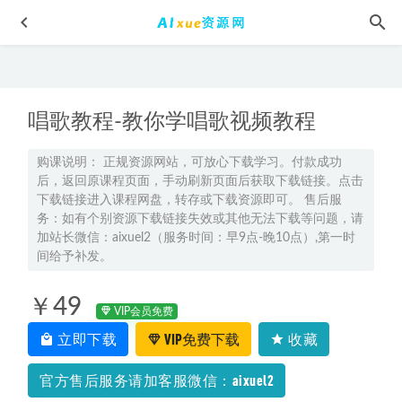
唱歌教程-教你学唱歌视频教程
购课说明： 正规资源网站，可放心下载学习。付款成功
后，返回原课程页面，手动刷新页面后获取下载链接。点击
下载链接进入课程网盘，转存或下载资源即可。 售后服
2022陆艳华高中化学全年联报班网课教程高考化学复习教学
务：如有个别资源下载链接失效或其他无法下载等问题，请
视频，14.39G学习资料百度云盘资源下载
2022-04-12
加站长微信：aixuel2（服务时间：早9点-晚10点）,第一时
间给予补发。
初中语文网课资源下载高思教育初中语文初一到初三全部课
程
2022-11-30
￥49
2025张艳平高三地理一轮复习暑假班网课教程
2024-07-15
VIP会员免费
董梅讲透红楼梦30讲【完结】百度网盘资源下载
立即下载
VIP免费下载
收藏
2021-11-14
2023谭梦云高三数学a+寒春班23年高考数学二三轮复习视频
官方售后服务请加客服微信：aixuel2
教程+课堂笔记
2023-05-13