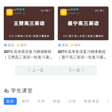
暑假班视频教程
班视频教程
英语
高中
英语
高中
2027年高考英语复习网课教程
2027年高考英语复习网课教程
｜王赞高三英语一轮复习暑假
｜聂宁高三英语一轮复习暑假
班视频教程
班视频教程
上一页
下一页
学生课堂
最新
初中
大学
学前
小学
考研考证
语