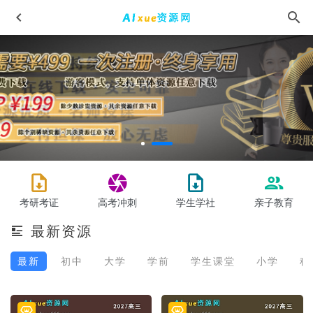
廖雪峰 JavaEE 企业级分布式高级架构师课程,38.62G百度网盘
资源打包下载
2021-07-02
考研考证
高中英语网课教程钟平高考英语培训合集教学视频,33.79G学
高考冲刺
学生学社
亲子教育
习资料百度网盘资源打包下载
2022-01-12
最新资源
星推荐涂教材2024高考高中数学人教版（必修+选择性必修）
2023-09-12
最新
初中
大学
学前
学生课堂
小学
科
民法典逐条精解教学课程,46G课程百度网盘资源打包下载
2021-08-09