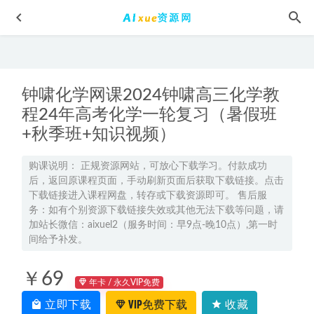
钟啸化学网课2024钟啸高三化学教
程24年高考化学一轮复习（暑假班
+秋季班+知识视频）
有道2024李楠高三物理教程二三轮复习寒春班
2024-06-15
购课说明： 正规资源网站，可放心下载学习。付款成功
后，返回原课程页面，手动刷新页面后获取下载链接。点击
【影视】杨超教你用导演思维看电影网课教程，32.45G教学
下载链接进入课程网盘，转存或下载资源即可。 售后服
资料百度网盘下载
2022-06-13
务：如有个别资源下载链接失效或其他无法下载等问题，请
2023曲增瑞高三语文a+视频教程+讲义秋季班网课教程
2022-
加站长微信：aixuel2（服务时间：早9点-晚10点）,第一时
间给予补发。
11-20
【2021年丨合集】卫斯理丨锦衣卫教你如何炒股教程，百度
￥69
网盘资源打包下载
2021-12-05
年卡 / 永久VIP免费
销售教学课程 薇安28天销售高手训练营,教你如何成为一个
立即下载
VIP免费下载
收藏