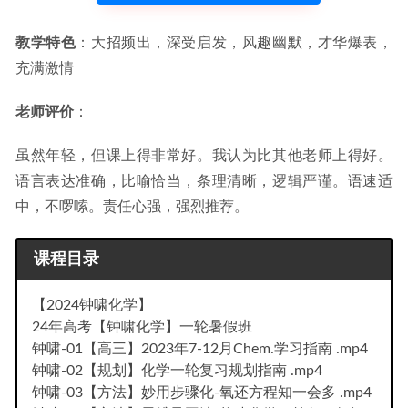
教学特色
：大招频出，深受启发，风趣幽默，才华爆表，
充满激情
老师评价
：
虽然年轻，但课上得非常好。我认为比其他老师上得好。
语言表达准确，比喻恰当，条理清晰，逻辑严谨。语速适
中，不啰嗦。责任心强，强烈推荐。
课程目录
【2024钟啸化学】
24年高考【钟啸化学】一轮暑假班
钟啸-01【高三】2023年7-12月Chem.学习指南 .mp4
钟啸-02【规划】化学一轮复习规划指南 .mp4
钟啸-03【方法】妙用步骤化-氧还方程知一会多 .mp4