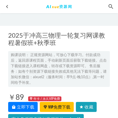
2025于冲高三物理一轮复习网课教
程暑假班+秋季班
购课说明： 正规资源网站，可放心下载学习。付款成功
后，返回原课程页面，手动刷新页面后获取下载链接。点击
生物复习秘籍：做题效率与准确率双提升攻略
2025-02-23
下载链接进入课程网盘，转存或下载资源即可。 售后服
猿辅导2023成瑞瑞高三语文寒春班23年高考语文二三轮复习
务：如有个别资源下载链接失效或其他无法下载等问题，请
教程（寒假班+春季班）
2023-06-13
加站长微信：aixuel2（服务时间：早9点-晚10点）,第一时
间给予补发。
UG8.5 4轴5轴视频教程四轴五轴加工编程全套视频教程,7.7G课
程百度网盘资源打包下载
2021-07-01
￥89
23年高中物理网课2023何连伟高二物理a+全年班视频教程+课
年卡 / 永久VIP免费
堂笔记（暑假班+秋季班+寒假班+春季班）
2023-05-27
立即下载
VIP免费下载
收藏
2025高三历史一轮复习暑假班
2024-07-19