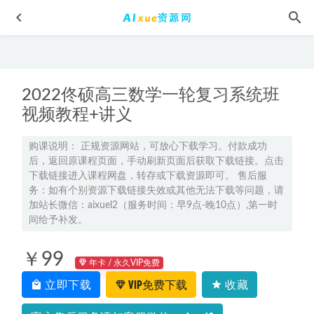
2022佟硕高三数学一轮复习系统班
视频教程+讲义
购课说明： 正规资源网站，可放心下载学习。付款成功
后，返回原课程页面，手动刷新页面后获取下载链接。点击
曾奇峰的30堂心理课教程，百度网盘打包下载
2022-06-08
下载链接进入课程网盘，转存或下载资源即可。 售后服
高中生物网课教程2023谢一凡高二生物a+班视频教程+课堂笔
务：如有个别资源下载链接失效或其他无法下载等问题，请
记寒假班
2023-03-21
加站长微信：aixuel2（服务时间：早9点-晚10点）,第一时
间给予补发。
2026年郑梦瑶高三物理高考押题课【密训班】
2026-05-07
高中生物网课教程2022万猛高中生物教学全年联报班
2022-
￥99
10-29
年卡 / 永久VIP免费
立即下载
VIP免费下载
收藏
高三英语视频教程+课堂笔记复习班名师古蓉蓉高考一轮教
学课程26年暑秋班
2026-02-08