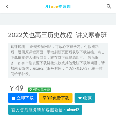
2022关也高三历史教程+讲义寒春班
购课说明： 正规资源网站，可放心下载学习。付款成功
后，返回原课程页面，手动刷新页面后获取下载链接。点击
下载链接进入课程网盘，转存或下载资源即可。 售后服
高中数学网课资源分享简单学习网高中数学教学视频下载
务：如有个别资源下载链接失效或其他无法下载等问题，请
2022-10-15
加站长微信：aixuel2（服务时间：早9点-晚10点）,第一时
间给予补发。
2022注册会计考证【审计】教学课程+讲义试题，48.24G学习
资料百度网盘下载
2022-05-25
￥49
恋爱魔鬼交际学《调情初级+高级》教你怎样谈恋爱,百度网
VIP会员免费
盘资源打包下载
2021-11-02
立即下载
VIP免费下载
收藏
2024陆杰峰初二语文A+视频教程+讲义
2024-04-12
官方售后服务请加客服微信：aixuel2
赵礼显2024高一数学视频教程+讲义（暑假班+秋季班）
2024-