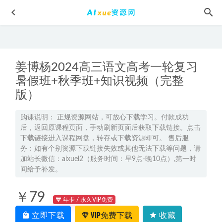
姜博杨2024高三语文高考一轮复习
暑假班+秋季班+知识视频（完整
版）
2024彭娟娟高二物理s秋季班视频教程+课堂笔记
2023-08-30
购课说明： 正规资源网站，可放心下载学习。付款成功
后，返回原课程页面，手动刷新页面后获取下载链接。点击
2023高考押题卷电子版王后雄广东专版全科
2023-05-04
下载链接进入课程网盘，转存或下载资源即可。 售后服
2026年成功高一化学下学期寒假班网课教程
2026-03-07
务：如有个别资源下载链接失效或其他无法下载等问题，请
加站长微信：aixuel2（服务时间：早9点-晚10点）,第一时
2024 高中必刷题英语人教版必修1、2/必修上
2023-08-13
间给予补发。
2026年袁帅高三物理s二轮复习寒假班视频教程+课堂笔记
2026-03-12
￥79
年卡 / 永久VIP免费
立即下载
VIP免费下载
收藏