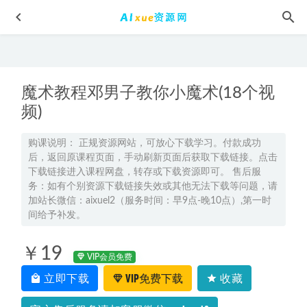
魔术教程邓男子教你小魔术(18个视
频)
购课说明： 正规资源网站，可放心下载学习。付款成功
后，返回原课程页面，手动刷新页面后获取下载链接。点击
高中生物网课资源推荐冯博生物教学课程全年系统班
2022-
下载链接进入课程网盘，转存或下载资源即可。 售后服
10-09
务：如有个别资源下载链接失效或其他无法下载等问题，请
高中物理网课资源下载2022刘杰高中物理全年联报班
2022-
加站长微信：aixuel2（服务时间：早9点-晚10点）,第一时
10-30
间给予补发。
【2021-春】大班数学思维目标S班（杨彬）,2.34G课程百度网
￥19
盘资源打包下载
2021-06-15
VIP会员免费
2023刘天麒高三数学a+秋季班视频教程+讲义-高考一轮复习
立即下载
VIP免费下载
收藏
资源下载
2022-10-05