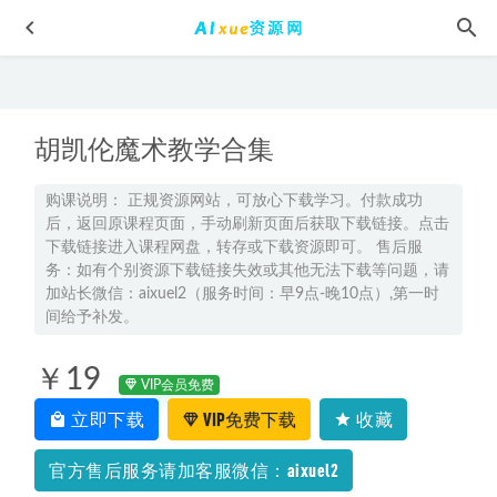
胡凯伦魔术教学合集
购课说明： 正规资源网站，可放心下载学习。付款成功
后，返回原课程页面，手动刷新页面后获取下载链接。点击
下载链接进入课程网盘，转存或下载资源即可。 售后服
2026年李秋颖高二语文a+上学期秋季班
2025-09-30
务：如有个别资源下载链接失效或其他无法下载等问题，请
2024年马宇轩高考政治押题班
加站长微信：aixuel2（服务时间：早9点-晚10点）,第一时
2024-04-21
间给予补发。
腾讯课堂2025凉学长高三数学网课一轮二轮三轮复习全年班
2025-09-05
￥19
VIP会员免费
教你学唱歌教程15分钟快速学会一首歌，2.19G百度网盘资源
打包下载
立即下载
VIP免费下载
收藏
2021-08-16
2027高二语文上学期网课｜国家玮高二语文暑假班视频教程
官方售后服务请加客服微信：aixuel2
2026-07-26