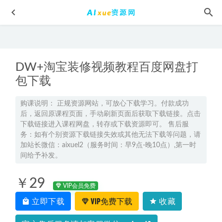
DW+淘宝装修视频教程百度网盘打
包下载
购课说明： 正规资源网站，可放心下载学习。付款成功
后，返回原课程页面，手动刷新页面后获取下载链接。点击
高中化学教程2022林森高二化学尖端班全年班视频教程+课堂
下载链接进入课程网盘，转存或下载资源即可。 售后服
笔记+讲义（寒/春/暑/秋）
2023-05-22
务：如有个别资源下载链接失效或其他无法下载等问题，请
2024高考押题明日之星高考模拟卷九科（语文/数学/英语/物
加站长微信：aixuel2（服务时间：早9点-晚10点）,第一时
理/化学/生物/政治/地理/历史）
间给予补发。
2024-04-16
有道2025刘文韬高一语文网课教程暑假班+秋季班
2025-01-06
￥29
2025李林高一生物上学期视频教程
2024-08-25
VIP会员免费
立即下载
VIP免费下载
收藏
2025 高考物理冲刺指南：高效复习三部曲
2025-02-20