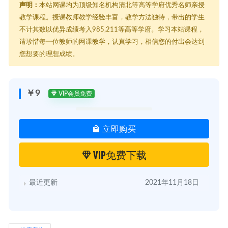
├─ 第01节：没吃晚餐，还瘦不下来，身体热量都去哪儿了？.mp4
声明：
本站网课均为顶级知名机构清北等高等学府优秀名师亲授
├─ 第02节：邱医师健康减肥的“三三八”原则.mp4
教学课程。授课教师教学经验丰富，教学方法独特，带出的学生
├─ 第03节：徐若瑄、小S的明星瘦身食谱大公开.mp4
不计其数以优异成绩考入985,211等高等学府。学习本站课程，
├─ 第04节：轻断食：两种轻断食方法，轻松瘦身无压力.mp4
├─ 第05节：宿便：减肥的有形拖累.mp4
请珍惜每一位教师的网课教学，认真学习，相信您的付出会达到
├─ 第06节：排宿便有诀窍，三个方法轻松瘦。.mp4
您想要的理想成绩。
├─ 第07节：瘦脸：三个原则先搞懂你的脸型和比例.mp4
├─ 第08节：一吃就胖脸？你最需要的明星瘦脸术.mp4
├─ 第09节：强效局部瘦身术：有事没事多站站，甩掉脂肪真简单.mp4
├─ 第10节：强效局部瘦身术：泡个澡就能瘦.mp4
￥9
VIP会员免费
├─ 第11节：有氧无氧大不同，别让蝴蝶袖“出卖”你的年龄.mp4
├─ 第12节：模特圈疯行的7日甩掉蝴蝶袖教程.mp4
├─ 第13节：大餐过后不爆肥的独家减肥秘籍.mp4
立即购买
├─ 第14节：为什么睡眠不好的人肥胖率越高.mp4
├─ 第15节：醒来就变瘦的睡前绝招.mp4
├─ 第16节：减肥3天就破功？你还不知道的肥胖秘密.mp4
VIP免费下载
├─ 第17节：增加蛋白质比例，不知不觉中瘦身.mp4
├─ 第18节：如何做到瘦后不反弹？小心减肥溜溜球效应.mp4
└─ 第19节：增加棕色脂肪，减肥不复胖的新概念。.mp4
最近更新
2021年11月18日