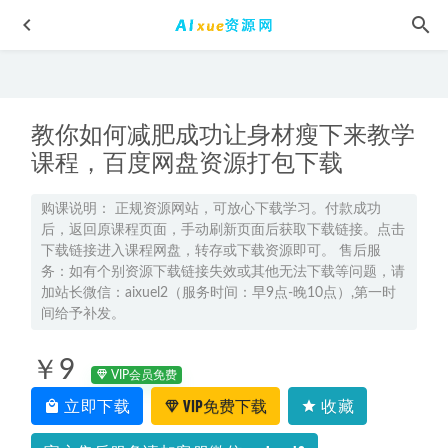
教你如何减肥成功让身材瘦下来教学
课程，百度网盘资源打包下载
购课说明： 正规资源网站，可放心下载学习。付款成功
后，返回原课程页面，手动刷新页面后获取下载链接。点击
精华网初中化学教程郭魁昌初三化学视频课程+讲义
2022-07-
下载链接进入课程网盘，转存或下载资源即可。 售后服
26
务：如有个别资源下载链接失效或其他无法下载等问题，请
2026年跳跳＆胡婷高三物理二轮复习寒假班
2026-03-31
加站长微信：aixuel2（服务时间：早9点-晚10点）,第一时
间给予补发。
22年高考数学网课教程2022曲丹高三数学复习视频教程+讲义
（寒假班+春季班）
2023-02-18
￥9
2025陈焕文高三语文一轮复习暑假班
2024-07-08
VIP会员免费
立即下载
VIP免费下载
收藏
网站源码-Discuz模板百度网盘打包下载
2022-08-03