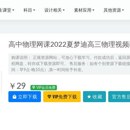
生课堂
科目
设计相关
素材应用
其他资源
高中物理网课2022夏梦迪高三物理视
购课说明： 正规资源网站，可放心下载学习。付款成功后，返回
程网盘，转存或下载资源即可。 售后服务：如有个别资源下载链接失
网课教程猿辅导2022斯琴高三英语S班高考复习视频教程+讲义全
间：早9点-晚10点）,第一时间给予补发。
假班+春季班）
2023-02-24
博杨高三语文三轮高考押题冲刺课
2025-05-05
￥29
VIP会员免费
郭笑高二语文a+上学期暑假班【尖端班】
2025-07-25
立即下载
VIP免费下载
收藏
官方售后
语文十一集训专项课程
2023-10-05
年高考物理复习网课｜夏梦迪高三物理二三轮视频课程寒春班
2026-06-2