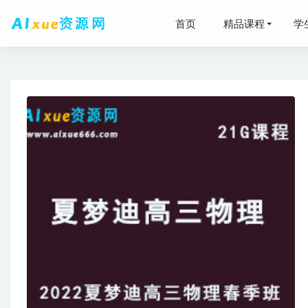
首页
精品课程
学
高中英语
+秋季班+寒
2025姜
2026年
纵横高中
2026