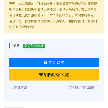
├─ 01、脸型自测：脸部轮廓，决定你是不是大美女！.mp4
声明：
本站网课均为顶级知名机构清北等高等学府优秀名师亲授
├─ 02、国字脸1：消除咬肌，国字脸速变柔美小脸.ts
教学课程。授课教师教学经验丰富，教学方法独特，带出的学生
├─ 03 国字脸2：专业动作带练-7天改善四方国字脸.mp4
不计其数以优异成绩考入985,211等高等学府。学习本站课程，
├─ 04、圆形脸1：消除囤脂，轻松打造小V脸、完美侧颜.ts
├─ 05 圆形脸2：专业动作带练-3分钟展现立体轮廓.mp4
请珍惜每一位教师的网课教学，认真学习，相信您的付出会达到
├─ 06、鹅蛋脸1：拯救颈纹、双下巴，进一步提升精致感.ts
您想要的理想成绩。
├─ 07、鹅蛋脸2：专业动作带练-轻松告别毁脸型的坏习惯.mp4
├─ 08 【案例分享1】维持面部饱满、美化线条，方脸变小脸.ts
├─ 09 排毒去肿1：晨间脸部Spa，淋巴疏通，提升一天颜值.mp4
├─ 10 排毒去肿2：专业动作带练-排毒祛浮肿，提升精气神.ts
￥9
VIP会员免费
├─ 11 拉伸美颜1：睡前这样练，让你越睡越美.mp4
├─ 12 拉伸美颜2：专业动作带练-按摩养颜，比面膜更有效.ts
├─ 13 【案例分享2】提眼角、去色斑，改善瑕疵更完美.mp4
立即购买
├─ 14 天鹅颈1：告别脖子短粗、头前倾，让你瞬间提气质.ts
├─ 15 天鹅颈2：专业动作带练-两个小工具，轻松解决难看体态.ts
├─ 16 【案例分享3】改变高低肩、厚肩，练就优雅纤细肩背.ts
VIP免费下载
├─ 【超值福利】赠送5天社群服务，点击领取.ts
├─ 下载必看.txt
├─ 免费下载更多资源.url
最近更新
2021年10月30日
└─ 扫一扫第一时间获取最新资源.jpg