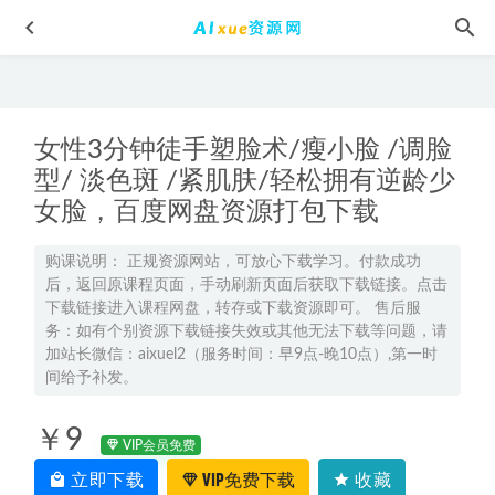
女性3分钟徒手塑脸术/瘦小脸 /调脸
型/ 淡色斑 /紧肌肤/轻松拥有逆龄少
女脸，百度网盘资源打包下载
有声小说易中天中华史：大宋革新百度网盘打包下载
2023-
购课说明： 正规资源网站，可放心下载学习。付款成功
后，返回原课程页面，手动刷新页面后获取下载链接。点击
05-13
下载链接进入课程网盘，转存或下载资源即可。 售后服
2023郑梦瑶高中物理a+全年班高考物理一轮复习视频教程+讲
务：如有个别资源下载链接失效或其他无法下载等问题，请
义（暑假班）
2022-08-12
加站长微信：aixuel2（服务时间：早9点-晚10点）,第一时
间给予补发。
高中生物网课2022谢一凡高一生物尖端班全年班视频教程+课
堂笔记+讲义（寒-春-暑-秋）
2023-05-24
￥9
CAD平面施工图模板素材大全，私人别墅/小庭院/景观设计方
VIP会员免费
案花园/绿化/造景素材，百度网盘资源打包下载
2022-01-18
立即下载
VIP免费下载
收藏