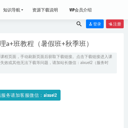
知识导航
资源下载说明
VIP会员介绍
登录
注册
理a+班教程（暑假班+秋季班）
原课程页面，手动刷新页面后获取下载链接。点击下载链接进入课
效或其他无法下载等问题，请加站长微信：aixuel2（服务时
包下载
2022-
服务请加客服微信：aixuel2