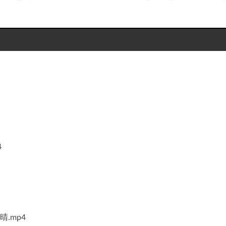
4
.mp4