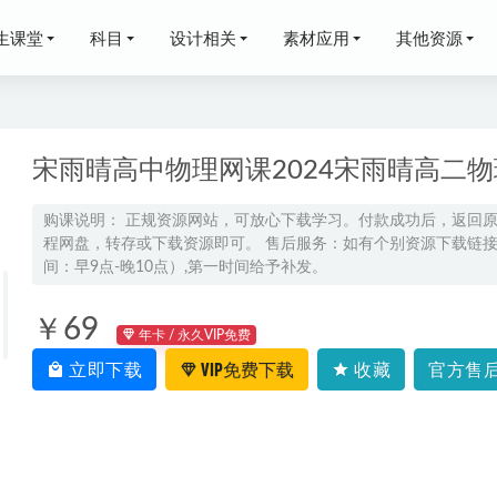
生课堂
科目
设计相关
素材应用
其他资源
宋雨晴高中物理网课2024宋雨晴高二物
购课说明： 正规资源网站，可放心下载学习。付款成功后，返回
程网盘，转存或下载资源即可。 售后服务：如有个别资源下载链接失
之黑道风云20年(播音：麦乐传媒)全集有声小说MP3，百度网盘打
间：早9点-晚10点）,第一时间给予补发。
投资中最简单的事》陈晓晖丨湛庐阅读
2023-05-13
￥69
年卡 / 永久VIP免费
龚昱晗高二物理a+上学期暑秋班网课直播教程
2026-04-15
立即下载
VIP免费下载
收藏
官方售后
赵礼显高二数学下学期寒春班网课教程
2025-08-27
网课分享22年刘杰高考一轮复习目标班
2022-10-20