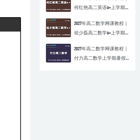
何红艳高二英语a+上学期
暑假班视频教程
2027年高二数学网课教程｜
祖少磊高二数学a+上学期
暑假班视频教程
2027年高二数学网课教程｜
付力高二数学上学期暑假
班视频教程