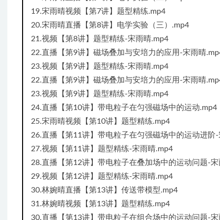
19.宋雨晴视频【第7讲】题型精练.mp4
20.宋雨晴直播【第8讲】电学实验（三）.mp4
21.视频【第8讲】题型精练-宋雨晴.mp4
22.直播【第9讲】磁场叠加与安培力的应用-宋雨晴.mp
23.视频【第9讲】题型精练-宋雨晴.mp4
22.直播【第9讲】磁场叠加与安培力的应用-宋雨晴.mp
23.视频【第9讲】题型精练-宋雨晴.mp4
24.直播【第10讲】带电粒子在匀强磁场中的运动.mp4
25.宋雨晴视频【第10讲】题型精练.mp4
26.直播【第11讲】带电粒子在匀强磁场中的运动进阶-宋
27.视频【第11讲】题型精练-宋雨晴.mp4
28.直播【第12讲】带电粒子在叠加场中的运动问题-宋雨
29.视频【第12讲】题型精练-宋雨晴.mp4
30.林婉晴直播【第13讲】传送带模型.mp4
31.林婉晴视频【第13讲】题型精练.mp4
30.直播【第13讲】带电粒子在组合场中的运动问题-宋雨