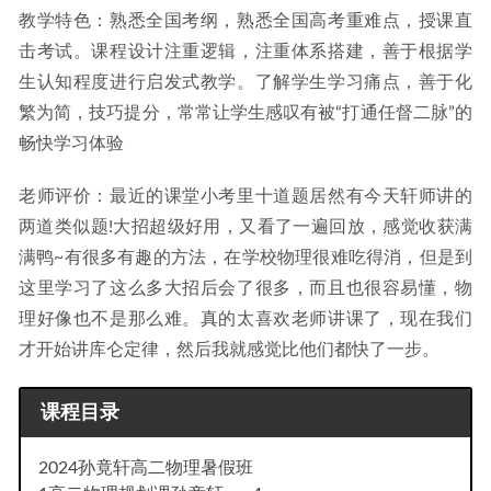
教学特色：熟悉全国考纲，熟悉全国高考重难点，授课直
击考试。课程设计注重逻辑，注重体系搭建，善于根据学
生认知程度进行启发式教学。了解学生学习痛点，善于化
繁为简，技巧提分，常常让学生感叹有被“打通任督二脉”的
畅快学习体验
老师评价：最近的课堂小考里十道题居然有今天轩师讲的
两道类似题!大招超级好用，又看了一遍回放，感觉收获满
满鸭~有很多有趣的方法，在学校物理很难吃得消，但是到
这里学习了这么多大招后会了很多，而且也很容易懂，物
理好像也不是那么难。真的太喜欢老师讲课了，现在我们
才开始讲库仑定律，然后我就感觉比他们都快了一步。
课程目录
2024孙竟轩高二物理暑假班