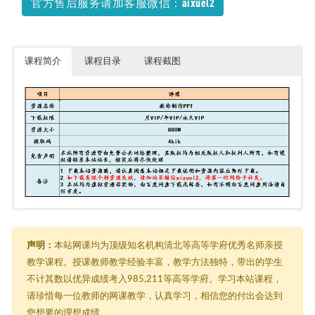
官方售后服务请加客服微信：aixuel2
2022-10-13
课程简介
课程目录
课程截图
教你制作PPT（完结）
├─ 01. 课程简介.mp4
├─ 02. 极简PPT-1.mp4
声明：
本站网课均为顶级知名机构清北等高等学府优秀名师亲授
├─ 03. 极简PPT-2.mp4
教学课程。授课教师教学经验丰富，教学方法独特，带出的学生
├─ 04. 使用母版工具.mp4
不计其数以优异成绩考入985,211等高等学府。学习本站课程，
├─ 05. 五色方案-1.mp4
├─ 06. 五色方案-2.mp4
请珍惜每一位教师的网课教学，认真学习，相信您的付出会达到
├─ 07. 图片排版.mp4
您想要的理想成绩。