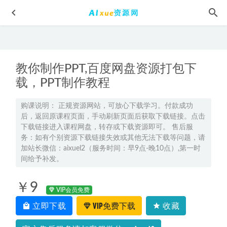
教你制作PPT,百度网盘资源打包下
载，PPT制作教程
购课说明： 正规资源网站，可放心下载学习。付款成功
后，返回原课程页面，手动刷新页面后获取下载链接。点击
23年高中语文网课2023陈焕文高三语文视频教程+讲义（第二
下载链接进入课程网盘，转存或下载资源即可。 售后服
阶段）
2022-12-27
务：如有个别资源下载链接失效或其他无法下载等问题，请
2024谢一凡高三生物a+二三轮复习寒春班
2024-06-09
加站长微信：aixuel2（服务时间：早9点-晚10点）,第一时
间给予补发。
孙健单页网站课程，教你怎样建设网站，1.35G网课资源百度
网盘下载
2022-06-15
￥9
23年高中语文网课2023刘聪高二语文a+春季班视频教程+课堂
VIP会员免费
笔记
2023-05-26
立即下载
VIP免费下载
收藏
2023李芸乐高三地理视频教程高考地理复习网课资源下载