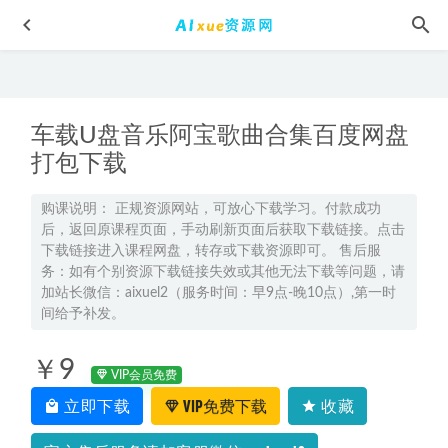
车载U盘音乐阿宝歌曲合集百度网盘
打包下载
购课说明： 正规资源网站，可放心下载学习。付款成功
后，返回原课程页面，手动刷新页面后获取下载链接。点击
办公文档Word+ Excel模板集合（企业管理+合同范本+管理制
下载链接进入课程网盘，转存或下载资源即可。 售后服
度）模板大全，课程百度网盘资源打包下载
2021-10-09
务：如有个别资源下载链接失效或其他无法下载等问题，请
23年高中英语网课教程2023袁慧高三英语a班高考二轮复习视
加站长微信：aixuel2（服务时间：早9点-晚10点）,第一时
频教程+课堂笔记寒假班
间给予补发。
2023-03-11
学魁榜孙倩璐高中政治秒杀课教程
2022-08-01
￥9
2023李播恩高三英语s班视频教程+课堂笔记高考英语二三轮
VIP会员免费
复习春季班
2023-04-06
立即下载
VIP免费下载
收藏
2025年夏梦迪高二物理上学期暑假班网课教程
2024-07-10