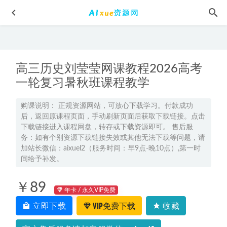
高三历史刘莹莹网课教程2026高考
一轮复习暑秋班课程教学
购课说明： 正规资源网站，可放心下载学习。付款成功
后，返回原课程页面，手动刷新页面后获取下载链接。点击
高中化学网课教程2023李政高三化学视频教程+讲义（暑假班
下载链接进入课程网盘，转存或下载资源即可。 售后服
+秋季班）
2022-12-14
务：如有个别资源下载链接失效或其他无法下载等问题，请
冯琳琳高中化学网课2024冯琳琳高二化学a寒假班教程
2024-
加站长微信：aixuel2（服务时间：早9点-晚10点）,第一时
02-05
间给予补发。
2025张华高一数学a+上学期秋季班
2024-09-22
￥89
2024王羽高三物理课程24年高考物理一轮复习网课教程
2023-
年卡 / 永久VIP免费
06-19
立即下载
VIP免费下载
收藏
2022唐迟考研英语有道冲刺密训系列教学视频+讲义试题，