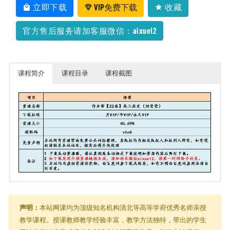
假班）
2022-08-13
立即下载
VIP免费下载
收藏
官方售后服务请加客服微信：aixuel2
课程简介
课程目录
课程截图
【22届】高三历史（刘莹莹）
由于内容过多，在此只能展示部分截图
├─ 10.2022高三历史刘莹莹尖端秋季
│ ├─ 01.【通史整合】四大制度贯穿先秦史(1).mp4
声明：
本站网课均为顶级知名机构清北等高等学府优秀名师亲授
│ ├─ 01.【通史整合】四大制度贯穿先秦史.mp4
教学课程。授课教师教学经验丰富，教学方法独特，带出的学生
│ ├─ 02【通史整合】三大视角把握秦汉时期封建社会的雏形.mp4