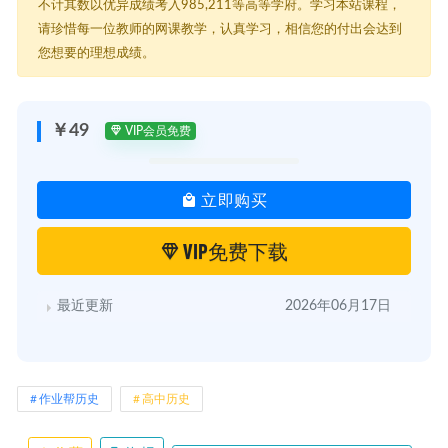
不计其数以优异成绩考入985,211等高等学府。学习本站课程，
│ ├─ 03.【通史整合】五大要素掌握魏晋南北朝封建社会的转型.mp4
│ ├─ 04.【通史整合】三板斧剖析隋唐时期封建社会的成熟.mp4
请珍惜每一位教师的网课教学，认真学习，相信您的付出会达到
│ ├─ 05.【通史整合】正反方向捋清宋元时期封建社会的浮沉.mp4
您想要的理想成绩。
│ ├─ 06.【数据说高考】近五年古代史考频分析_ev.mp4
│ ├─ 07.【通史整合】七大趋势领会明清时期封建社会的顶峰.mp4
│ ├─ 08.【坑点扫雷】古代史高频易错题型特训.mp4
│ ├─ 09.【通史整合】时空法纵贯近代史（1840-1894年）.mp4
￥49
VIP会员免费
│ ├─ 10.【赠】期中复习(10).mp4
│ ├─ 10.【赠】期中复习(5)_ev.mp4
│ ├─ 11.【通史整合】时空法纵贯近代史（1894-1912年）.mp4
立即购买
│ ├─ 12.【通史整合】时空法纵贯近代史（1912-1927年）.mp4
│ ├─ 13.【通史整合】时空法纵贯近代史（1927-1949年）.mp4
│ ├─ 14.【通史整合】新中国社会主义曲折建设（1949-1978
VIP免费下载
年）.mp4
│ ├─ 15.【通史整合】改革开放新时期的伟大成就（1978年至
今）.mp4
最近更新
2026年06月17日
│ ├─ 16.【坑点扫雷】近代史高频易错题型特训.mp4
│ ├─ 17.【热点解析】新旧教材结合考查新方向.mp4
│ ├─ 18.【坑点扫雷】现代史高频易错题型特训.mp4
│ ├─ 【秋季月考冲刺】古代中国材料分析答题快攻
│ │ ├─ 01.近代中国材料题模板应用.mp4
作业帮历史
高中历史
│ │ ├─ 01.近代中国材料题模板应用.pdf
│ │ ├─ 02.近代中国材料题金句点睛.mp4
│ │ └─ 02.近代中国材料题金句点睛.pdf