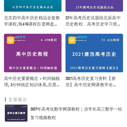
│ ├─ 01.【通史整合】四大制度贯穿先秦史.pdf
│ ├─ 02【通史整合】三大视角把握秦汉时期封建社会的雏形.pdf
│ ├─ 03.【通史整合】五大要素掌握魏晋南北朝封建社会的转型.pdf
北京四中高中历史精品全套教
22年高考历史试题段北辰高中
│ ├─ 04.【通史整合】三板斧剖析隋唐时期封建社会的成熟.pdf
│ ├─ 05.【通史整合】正反方向捋清宋元时期封建社会的浮沉.pdf
学课程,13.61G课程百度网盘打
历史教程，高考历史学习资料
│ ├─ 06.【数据说高考】近五年古代史考频分析.pdf
包下载,高一高二高三历史教学
百度网盘资源打包下载
│ ├─ 07.【通史整合】七大趋势领会明清时期封建社会的顶峰.pdf
课程
│ ├─ 08.【坑点扫雷】古代史高频易错题型特训.pdf
│ ├─ 09.【通史整合】时空法纵贯近代史（1840-1894年）.pdf
│ ├─ 10.【赠】期中复习.pdf
│ ├─ 11.【通史整合】时空法纵贯近代史（1894-1912年）.pdf
│ ├─ 12.【通史整合】时空法纵贯近代史（1912-1927年）.pdf
│ ├─ 13.【通史整合】时空法纵贯近代史（1927-1949年）.pdf
│ ├─ 14.【通史整合】新中国社会主义曲折建设（1949-1978年）.pdf
│ ├─ 15.【通史整合】改革开放新时期的伟大成就（1978年至今）.pdf
高中历史重要概念＋时间轴梳
2021高考历史复习资料【唐
│ ├─ 16.【坑点扫雷】近代史高频易错题型特训.pdf
理, 3分钟搞定知识体系,百度网
浩】高中历史网课教学全
│ ├─ 17.【热点解析】新旧教材结合考查新方向.pdf
盘资源打包下载
年,72.62G百度网盘资源打包下
│ └─ 18.【坑点扫雷】现代史高频易错题型特训.pdf
载
└─ 暑假班
文章展示
├─ 01.【一轮】世界通史：古代希腊、罗马的政治制度语人文主义思
2027年高考化数学网课教程｜凉学长高三数学一轮
想.mp4
├─ 02.【一轮】世界通史：资产阶级革命前的世界.mp4
复习视频教程
├─ 03.【一轮】世界通史：英美资本主义政治制度的确立.mp4
├─ 04.【一轮】世界通史：资本主义政治制度的扩展.mp4