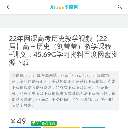
22年网课高考历史教学视频【22
届】高三历史（刘莹莹）教学课程
+讲义，45.69G学习资料百度网盘资
源下载
2022年杨洋高中语文全年联报班高考语文网课教学课程，
52.8G学习资料百度网盘资源下载
2022-03-16
购课说明： 正规资源网站，可放心下载学习。付款成功
后，返回原课程页面，手动刷新页面后获取下载链接。点击
2026张鹏高三生物三轮复习春季班直播课程
2026-04-05
下载链接进入课程网盘，转存或下载资源即可。 售后服
23年高中数学教程2023牟恩博高二英语s视频教程+讲义暑假
务：如有个别资源下载链接失效或其他无法下载等问题，请
班
2023-02-08
加站长微信：aixuel2（服务时间：早9点-晚10点）,第一时
间给予补发。
教你如何谈恋爱六大秘籍教你挽回爱情教程，百度网盘资源
打包下载
2021-11-09
￥49
2023高中英语教程袁惠高考英语a+视频教程讲义全年班（暑
VIP会员免费