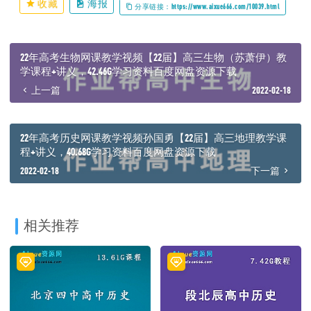
收藏
海报
分享链接：https://www.aixue666.com/10039.html
│ ├─ 【秋季期中冲刺】近代国材料分析答题快功
│ │ ├─ 01.近代中国材料题模板应用.mp4
│ │ ├─ 01.近代中国材料题模板应用.pdf
│ │ ├─ 02.近代中国材料题金句点睛.mp4
22年高考生物网课教学视频【22届】高三生物（苏萧伊）教
│ │ └─ 02.近代中国材料题金句点睛.pdf
学课程+讲义，42.46G学习资料百度网盘资源下载
│ ├─ 讲义
上一篇
2022-02-18
│ │ ├─ 01.【通史整合】四大制度贯穿先秦史.pdf
│ │ ├─ 02【通史整合】三大视角把握秦汉时期封建社会的雏形.pdf
│ │ ├─ 03.【通史整合】五大要素掌握魏晋南北朝封建社会的转型.pdf
│ │ ├─ 04.【通史整合】三板斧剖析隋唐时期封建社会的成熟.pdf
22年高考历史网课教学视频孙国勇【22届】高三地理教学课
│ │ ├─ 05.【通史整合】正反方向捋清宋元时期封建社会的浮沉.pdf
程+讲义，40.68G学习资料百度网盘资源下载
│ │ ├─ 06.【通史整合】七大趋势领会明清时期封建社会的顶峰.pdf
2022-02-18
下一篇
│ │ ├─ 07.【通史整合】时空法纵贯近代史（1840-1894年）.pdf
│ │ ├─ 08.【通史整合】时空法纵贯近代史（1894-1912年）.pdf
│ │ ├─ 09.【通史整合】时空法纵贯近代史（1912-1927年）.pdf
│ │ ├─ 10.【通史整合】时空法纵贯近代史（1927-1949年）.pdf
│ │ ├─ 11.【通史整合】新中国社会主义曲折建设（1949-1978
相关推荐
年）.pdf
│ │ ├─ 12.【通史整合】改革开放新时期的伟大成就（1978年至
今）.pdf
│ │ ├─ 13.【热点解析】新旧教材结合考查新方向.pdf
│ │ └─ 14.【热点解析】时政热点相关知识点汇总分析.pdf
│ └─ 课堂笔记