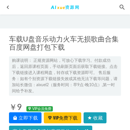
车载U盘音乐动力火车无损歌曲合集
百度网盘打包下载
购课说明： 正规资源网站，可放心下载学习。付款成功
后，返回原课程页面，手动刷新页面后获取下载链接。点击
张华高三数学s冲顶班2025高考数学二轮复习春季班
2025-02-
下载链接进入课程网盘，转存或下载资源即可。 售后服
17
务：如有个别资源下载链接失效或其他无法下载等问题，请
2025周云高三生物一轮复习秋季班网课教程
2024-09-14
加站长微信：aixuel2（服务时间：早9点-晚10点）,第一时
间给予补发。
2024郑关飞高三政治二三轮复习寒春班
2024-06-13
6节身体管理秘籍 摆脱疲惫/焦虑/肥胖的负面情绪网课教程
￥9
2022-05-15
VIP会员免费
立即下载
VIP免费下载
收藏
猿辅导初中数学教学课程中考数学教学视频,18.35G百度网盘
资源打包下载
2021-09-01