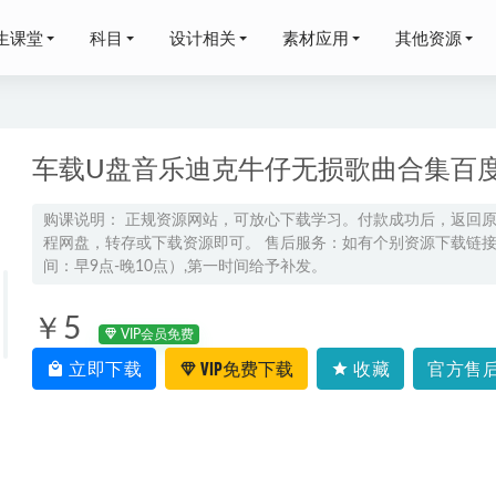
生课堂
科目
设计相关
素材应用
其他资源
车载U盘音乐迪克牛仔无损歌曲合集百
购课说明： 正规资源网站，可放心下载学习。付款成功后，返回
程网盘，转存或下载资源即可。 售后服务：如有个别资源下载链接失
学长高三数学押题课
2024-05-18
间：早9点-晚10点）,第一时间给予补发。
学付煊屿英语全程班课程,11.8G课程百度网盘打包下载,高中/高考
￥5
VIP会员免费
二语文网课上学期暑秋班
2024-04-12
立即下载
VIP免费下载
收藏
官方售后
爱-两性相处的幸福黄金法则/让你拥有 “零争吵 ”的完美爱情。
2-02
婷高三物理a+秋季班24年高考物理一轮复习教程
2023-09-20