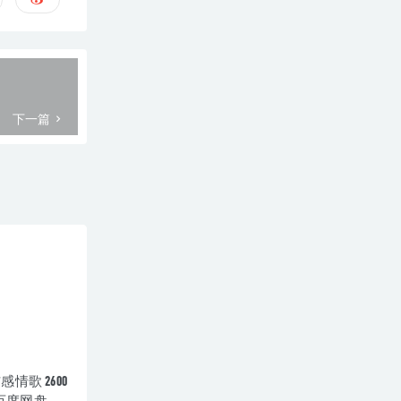
下一篇
情歌 2600
G百度网盘资