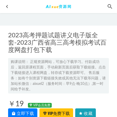
2023高考押题试题讲义电子版全
套-2023广西省高三高考模拟考试百
度网盘打包下载
高中数学网课教程学魁榜邱崇高中数学秒杀课
2022-11-06
购课说明： 正规资源网站，可放心下载学习。付款成功
后，返回原课程页面，手动刷新页面后获取下载链接。点击
北京四中高二化学教学课程（全套）,7.37G课程百度网盘资
下载链接进入课程网盘，转存或下载资源即可。 售后服
源打包下载
2021-06-21
务：如有个别资源下载链接失效或其他无法下载等问题，请
2024王凯皎初二英语a+培训班视频教程+课堂笔记+讲义（暑
加站长微信：aixuel2（服务时间：早9点-晚10点）,第一时
间给予补发。
假班+秋季）
2023-11-05
三体有声读物全集,百度网盘资源打包下载
2021-07-23
￥19
VIP会员免费
2025谭梦云高二数学s暑假班视频教程+课堂笔记
2024-08-19
立即下载
VIP免费下载
收藏