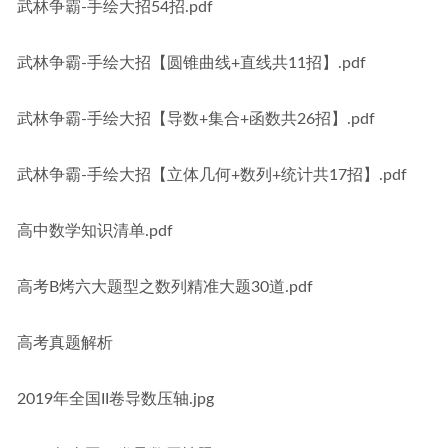
武林争霸-手绘大招54招.pdf
武林争霸-手绘大招【圆锥曲线+直线共11招】.pdf
武林争霸-手绘大招【导数+集合+函数共26招】.pdf
武林争霸-手绘大招【立体几何+数列+统计共17招】.pdf
高中数学知识清单.pdf
高考B烤六大题型之数列精准大题30道.pdf
高考真题解析
2019年全国II卷导数压轴.jpg