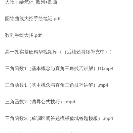
大招手绘笔记_数列+圆曲
圆锥曲线大招手绘笔记.pdf
数列手绘大招.pdf
高一扎实基础精华视频库（（后续还持续补充中））
三角函数1（基本概念与直角三角技巧讲解）(1).mp4
三角函数1（基本概念与直角三角技巧讲解）.mp4
三角函数2（诱导公式技巧）.mp4
三角函数3（单调区间答题模板值域答题模板）.mp4