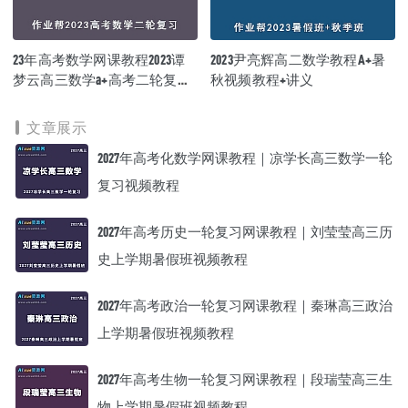
23年高考数学网课教程2023谭
2023尹亮辉高二数学教程A+暑
梦云高三数学a+高考二轮复习
秋视频教程+讲义
视频教程+课堂笔记寒假班
文章展示
2027年高考化数学网课教程｜凉学长高三数学一轮
复习视频教程
2027年高考历史一轮复习网课教程｜刘莹莹高三历
史上学期暑假班视频教程
2027年高考政治一轮复习网课教程｜秦琳高三政治
上学期暑假班视频教程
2027年高考生物一轮复习网课教程｜段瑞莹高三生
物上学期暑假班视频教程