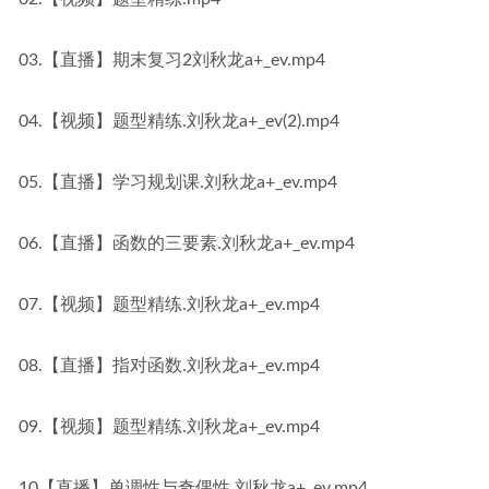
03.【直播】期末复习2刘秋龙a+_ev.mp4
04.【视频】题型精练.刘秋龙a+_ev(2).mp4
05.【直播】学习规划课.刘秋龙a+_ev.mp4
06.【直播】函数的三要素.刘秋龙a+_ev.mp4
07.【视频】题型精练.刘秋龙a+_ev.mp4
08.【直播】指对函数.刘秋龙a+_ev.mp4
09.【视频】题型精练.刘秋龙a+_ev.mp4
10【直播】单调性与奇偶性.刘秋龙a+_ev.mp4