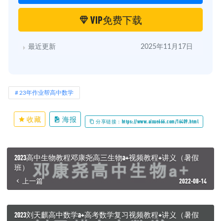
VIP免费下载
最近更新
2025年11月17日
23年作业帮高中数学
收藏
海报
分享链接：https://www.aixue666.com/16409.html
2023高中生物教程邓康尧高三生物a+视频教程+讲义（暑假
班）
上一篇
2022-08-14
2023刘天麒高中数学a+高考数学复习视频教程+讲义（暑假