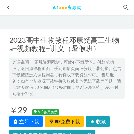
2023高中生物教程邓康尧高三生物
a+视频教程+讲义（暑假班）
购课说明： 正规资源网站，可放心下载学习。付款成功
后，返回原课程页面，手动刷新页面后获取下载链接。点击
高中政治网课学习资料下载2023马宇轩高三政治视频教程+讲
下载链接进入课程网盘，转存或下载资源即可。 售后服
义
2022-11-14
务：如有个别资源下载链接失效或其他无法下载等问题，请
2024版高考星火英语巅峰训练完形填空2300题
2023-11-14
加站长微信：aixuel2（服务时间：早9点-晚10点）,第一时
间给予补发。
2026年高考物理复习网课｜蔺天威高三物理a+二三轮视频课
程寒春班
2026-06-27
￥29
2024康冲高三化学a+二三轮复习寒春班
2024-06-07
VIP会员免费
立即下载
VIP免费下载
收藏
2023曲增瑞高三语文a+寒春班网课教程23年高考语文二三轮
复习视频教程+课堂笔记
2023-05-12