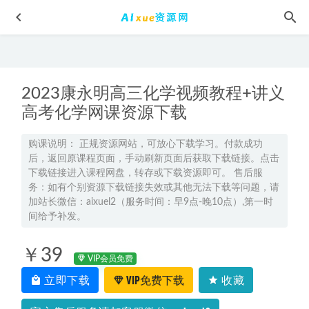
2023康永明高三化学视频教程+讲义
高考化学网课资源下载
购课说明： 正规资源网站，可放心下载学习。付款成功
后，返回原课程页面，手动刷新页面后获取下载链接。点击
2026杨雯智初三化学a+班网课教程暑假班
2025-09-08
下载链接进入课程网盘，转存或下载资源即可。 售后服
2024陈丽初一数学视频教程+讲义北师大A+班暑秋班
2023-11-
务：如有个别资源下载链接失效或其他无法下载等问题，请
20
加站长微信：aixuel2（服务时间：早9点-晚10点）,第一时
间给予补发。
2023考虫王琢等英语六级考试全程班（听力/阅读/写作/词汇/
翻译语法等）
2023-08-17
￥39
2024徐京高三生物一轮复习暑秋班
2024-04-10
VIP会员免费
立即下载
VIP免费下载
收藏
2024MST高三数学视频教程高考数学一轮入戏系统课
2023-08-
25