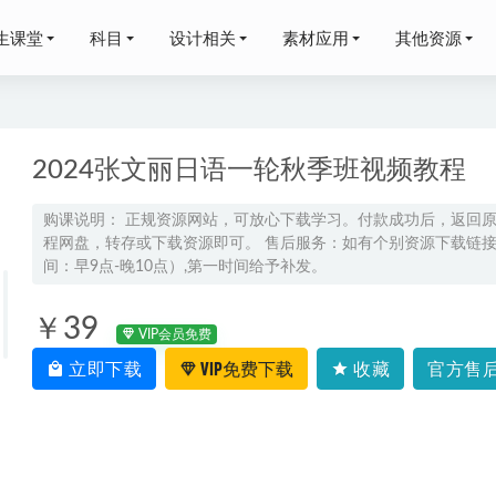
生课堂
科目
设计相关
素材应用
其他资源
2024张文丽日语一轮秋季班视频教程
购课说明： 正规资源网站，可放心下载学习。付款成功后，返回
程网盘，转存或下载资源即可。 售后服务：如有个别资源下载链接失
onic3 多平台开发企业级问答社区，百度网盘资源打包下载
2021-09
间：早9点-晚10点）,第一时间给予补发。
赵礼显高二数学下学期视频教程+讲义（寒春班）
2024-07-04
年刘杰高考物理一轮二轮复习资料资源更新完毕
2022-05-16
￥39
VIP会员免费
证网课教程22年6月有道英语六级考试全程教学视频，13.08G
立即下载
VIP免费下载
收藏
官方售后
022-03-05
勇初二物理a+视频教程+课堂笔记+讲义（暑假班+秋季班）
2023-11-05