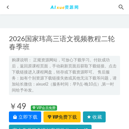
2026国家玮高三语文视频教程二轮
春季班
购课说明： 正规资源网站，可放心下载学习。付款成功
后，返回原课程页面，手动刷新页面后获取下载链接。点击
2023赵礼显高二数学课程+讲义全年班（暑/秋/寒/春班）
下载链接进入课程网盘，转存或下载资源即可。 售后服
2023-07-05
务：如有个别资源下载链接失效或其他无法下载等问题，请
简单学习网高中数学教学视频高三高考复习资料,9.41G课程
加站长微信：aixuel2（服务时间：早9点-晚10点）,第一时
百度网盘资源打包下载
间给予补发。
2021-09-19
2025李林高三生物高考一二三轮复习网课教程全年班
2025-
￥49
09-02
VIP会员免费
WORD办公教程全套,1.6G课程百度网盘资源打包下载
2021-07-
立即下载
VIP免费下载
收藏
04