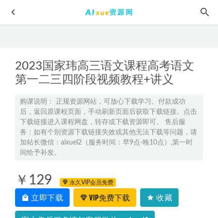
2023国家玮高三语文课程高考语文
第一二三四阶段视频教程+讲义
购课说明： 正规资源网站，可放心下载学习。付款成功
后，返回原课程页面，手动刷新页面后获取下载链接。点击
高中历史网课教程2023刘莹莹高二历史视频教程+课堂笔记寒
下载链接进入课程网盘，转存或下载资源即可。 售后服
假班
2023-03-22
务：如有个别资源下载链接失效或其他无法下载等问题，请
高中生物网课分享2022李林高考生物复习教学视频
2022-10-22
加站长微信：aixuel2（服务时间：早9点-晚10点）,第一时
间给予补发。
2026年罗斐然高一语文上学期暑假班网课教程【尖端班】
2025-08-25
￥129
高中物理教程2022林婉晴高二物理尖端班全年班视频教程+课
永久VIP会员免费
堂笔记+讲义（寒/春/暑/秋）
2023-05-23
立即下载
VIP免费下载
收藏
2027年高考化学一轮复习网课教程｜康冲高三化学上学期暑