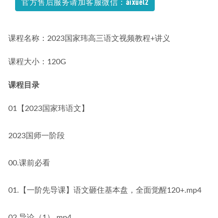
官方售后服务请加客服微信：aixuel2
假班视频教程
2026-08-04
课程名称：2023国家玮高三语文视频教程+讲义
课程大小：120G
课程目录
01【2023国家玮语文】
2023国师一阶段
00.课前必看
01.【一阶先导课】语文砸住基本盘，全面觉醒120+.mp4
02.导论（1）.mp4