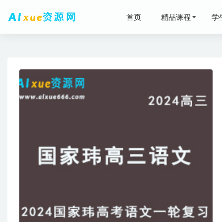
首页
精品课程
学
2024刘
2024周
蒙面魔术师
浩敏老师
05-21
高中英语