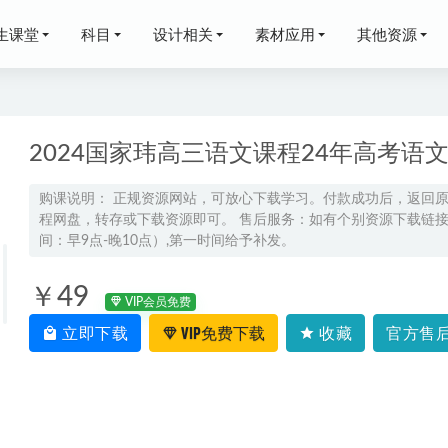
生课堂
科目
设计相关
素材应用
其他资源
2024国家玮高三语文课程24年高考
购课说明： 正规资源网站，可放心下载学习。付款成功后，返回
程网盘，转存或下载资源即可。 售后服务：如有个别资源下载链接失
杨初三数学密训班押题课
2024-05-26
间：早9点-晚10点）,第一时间给予补发。
云高二生物a上学期暑秋班
2024-07-06
系列视频教程粤语(10个视频)
2023-10-11
￥49
VIP会员免费
唱歌教程，唱歌技巧和发声方法网课视频，2.69G学习资源百度网
立即下载
VIP免费下载
收藏
官方售后
网课教程分享2022年李辉高中英语教学全年联报班
2022-10-29