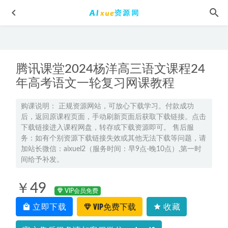
腾讯课堂2024杨洋高三语文课程24
年高考语文一轮复习网课教程
购课说明： 正规资源网站，可放心下载学习。付款成功
后，返回原课程页面，手动刷新页面后获取下载链接。点击
有道2025赵晨曦高三英语二三轮复习网课教程
2025-06-28
下载链接进入课程网盘，转存或下载资源即可。 售后服
2026陈焕文高三语文一轮复习秋季班网课教程
2025-09-08
务：如有个别资源下载链接失效或其他无法下载等问题，请
加站长微信：aixuel2（服务时间：早9点-晚10点）,第一时
2024田夏林高三数学高考一轮复习秋季班
2023-09-13
间给予补发。
2025赵礼显高一数学秋季班网课教程+讲义
2024-09-08
Python开发爬虫网页编程网课教学课程，17.08G学习资料百度
￥49
VIP会员免费
云盘资源下载
2022-04-27
立即下载
VIP免费下载
收藏