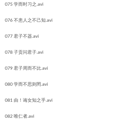
075 学而时习之.avi
076 不患人之不己知.avi
077 君子不器.avi
078 子贡问君子.avi
079 君子周而不比.avi
080 学而不思则罔.avi
081 由！诲女知之乎.avi
082 唯仁者.avi