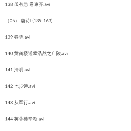
138 虽有急 卷束齐.avi
（05） 唐诗I (139-163)
139 春晓.avi
140 黄鹤楼送孟浩然之广陵.avi
141 清明.avi
142 七步诗.avi
143 从军行.avi
144 芙蓉楼辛渐.avi