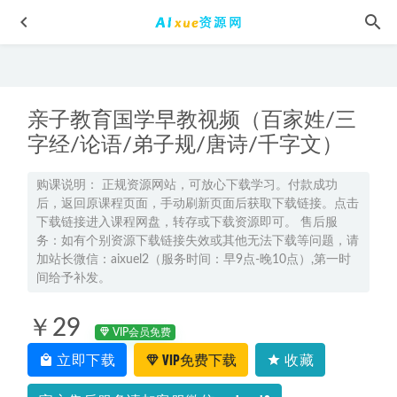
亲子教育国学早教视频（百家姓/三
字经/论语/弟子规/唐诗/千字文）
购课说明： 正规资源网站，可放心下载学习。付款成功
后，返回原课程页面，手动刷新页面后获取下载链接。点击
希望学2024余沛州初三物理培训S班秋下+春上
2024-04-24
下载链接进入课程网盘，转存或下载资源即可。 售后服
2025国家玮高一语文视频教程+讲义秋季班
2024-09-22
务：如有个别资源下载链接失效或其他无法下载等问题，请
加站长微信：aixuel2（服务时间：早9点-晚10点）,第一时
【初二】2020学而思寒假班,11.42G课程百度网盘打包下载,初
间给予补发。
二 语文/数学/英语/物理等教学
2021-05-22
2024杜春雨初二物理S视频教程+讲义
2024-04-12
￥29
VIP会员免费
北师2024郭济阳初二数学a+视频教程+课堂笔记+讲义（暑假
立即下载
VIP免费下载
收藏
班+秋季班）
2023-11-05