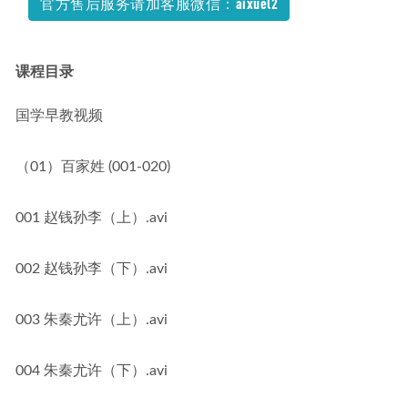
官方售后服务请加客服微信：aixuel2
课程目录
国学早教视频
（01）百家姓 (001-020)
001 赵钱孙李（上）.avi
002 赵钱孙李（下）.avi
003 朱秦尤许（上）.avi
004 朱秦尤许（下）.avi