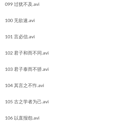
099 过犹不及.avi
100 无欲速.avi
101 言必信.avi
102 君子和而不同.avi
103 君子泰而不骄.avi
104 其言之不怍.avi
105 古之学者为己.avi
106 以直报怨.avi