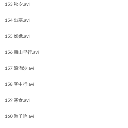
153 秋夕.avi
154 出塞.avi
155 嫦娥.avi
156 商山早行.avi
157 浪淘沙.avi
158 客中行.avi
159 寒食.avi
160 游子吟.avi