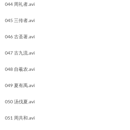
044 周礼者.avi
045 三传者.avi
046 古圣著.avi
047 古九流.avi
048 自羲农.avi
049 夏有禹.avi
050 汤伐夏.avi
051 周共和.avi