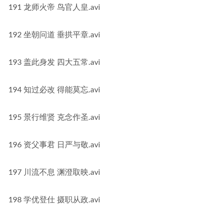
191 龙师火帝 鸟官人皇.avi
192 坐朝问道 垂拱平章.avi
193 盖此身发 四大五常.avi
194 知过必改 得能莫忘.avi
195 景行维贤 克念作圣.avi
196 资父事君 日严与敬.avi
197 川流不息 渊澄取映.avi
198 学优登仕 摄职从政.avi