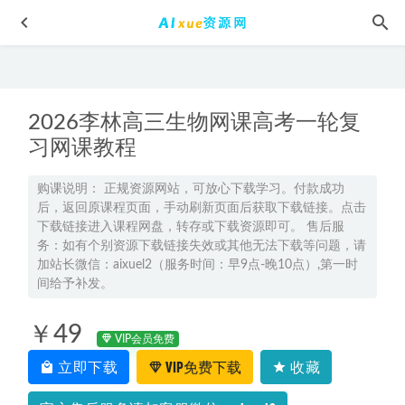
2026李林高三生物网课高考一轮复
习网课教程
购课说明： 正规资源网站，可放心下载学习。付款成功
后，返回原课程页面，手动刷新页面后获取下载链接。点击
2023高考押题试题讲义电子版全套-2023河北省高三高考模拟
下载链接进入课程网盘，转存或下载资源即可。 售后服
考试汇总百度网盘打包下载
2023-04-21
务：如有个别资源下载链接失效或其他无法下载等问题，请
【2023考研数学】有道武忠祥领学班视频教程+讲义，7.29G
加站长微信：aixuel2（服务时间：早9点-晚10点）,第一时
网课资料百度网盘下载
间给予补发。
2022-05-30
有道2024冷士强高二化学下学期网课寒春班
2024-06-25
￥49
2022赵礼显高二数学全年班视频教程+讲义（暑/秋/春）
VIP会员免费
2023-08-02
立即下载
VIP免费下载
收藏
2025张亚柔高二语文s下学期寒假班
2025-02-02