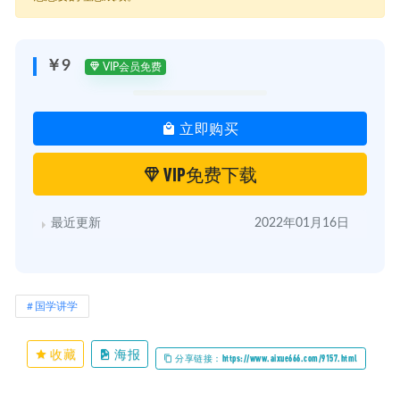
├─ 08美国和沙特为何这么铁？局座：有钱能使鬼推磨.mp4
├─ 09德国放下仇恨，屈服美国？局座：想要当欧洲的老大.mp4
├─ 10美英风水轮流转，局座：日已落帝国，玩不起也离不开.mp4
└─ 11美国和法国互呛，北约分裂，局座：貌合神离.mp4
￥9
VIP会员免费
立即购买
VIP免费下载
最近更新
2022年01月16日
国学讲学
收藏
海报
分享链接：https://www.aixue666.com/9157.html