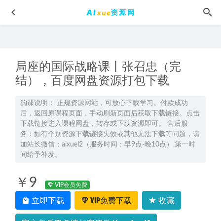
局座的国际战略课丨张召忠（完
结），百度网盘资源打包下载
购课说明： 正规资源网站，可放心下载学习。付款成功
后，返回原课程页面，手动刷新页面后获取下载链接。点击
2025韩佳伟高三数学a一轮复习秋季班网课教程
2024-09-15
下载链接进入课程网盘，转存或下载资源即可。 售后服
2025国家玮高一语文下学期视频教程+讲义寒假班网课教程
务：如有个别资源下载链接失效或其他无法下载等问题，请
2025-02-07
加站长微信：aixuel2（服务时间：早9点-晚10点）,第一时
间给予补发。
2000款情感励志视频资源素材，抖音视频制作方法,23.47G百
度网盘资源打包下载
2021-07-10
￥9
2024年国家玮高二语文网课教程寒假班
2024-02-21
VIP会员免费
立即下载
VIP免费下载
收藏
2024王后雄高考押题卷九科电子版（安徽专享）
2024-05-06