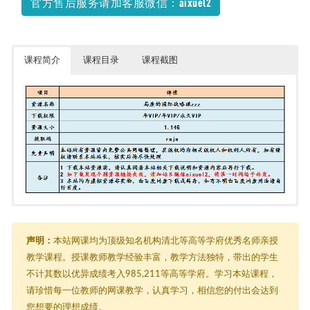
官方售后服务请加客服微信：aixuel2
课程简介
课程目录
课程截图
局座的国际战略课zzz
├─ 01前方高能，局座首次开课讲国际战略学.mp4
├─ 02美国要和印度搞好关系，意图围堵中国？.mp4
声明：
本站网课均为顶级知名机构清北等高等学府优秀名师亲授
├─ 03日本为何甘愿服从美国？局座：被打的越疼，爱的越深.mp4
教学课程。授课教师教学经验丰富，教学方法独特，带出的学生
├─ 04美国和俄罗斯好勇斗狠，对中国有何影响？.mp4
不计其数以优异成绩考入985,211等高等学府。学习本站课程，
├─ 05韩国对美国总是言听计从！局座：这是向拳头屈服.mp4
├─ 06美国和朝鲜针锋相对，朝核危机美国有责任.mp4
请珍惜每一位教师的网课教学，认真学习，相信您的付出会达到
├─ 07美国利用以色列，搅乱中东局势.mp4
您想要的理想成绩。