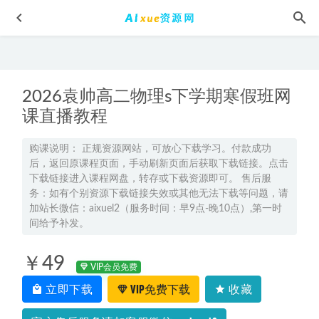
2026袁帅高二物理s下学期寒假班网
课直播教程
购课说明： 正规资源网站，可放心下载学习。付款成功
后，返回原课程页面，手动刷新页面后获取下载链接。点击
2025谭梦云高二数学a+暑假班网课教程
2024-08-04
下载链接进入课程网盘，转存或下载资源即可。 售后服
【Windows系统激活】windows激活工具（全套）Windows office
务：如有个别资源下载链接失效或其他无法下载等问题，请
一键激活工具（备用）,百度网盘资源打包下载
2021-10-17
加站长微信：aixuel2（服务时间：早9点-晚10点）,第一时
间给予补发。
2025关也高三历史上学期秋季班网课教程
2024-09-25
德云社岳云鹏相声大全有声MP3百度网盘打包下载
2022-04-29
￥49
VIP会员免费
《最强大脑》记忆教程，冠军教练亲授20堂超实用记忆术，
立即下载
VIP免费下载
收藏
教你快速记住任何信息，百度网盘资源下载
2021-12-01