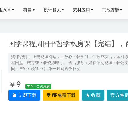
生课堂
科目
设计相关
素材应用
其他资源
国学课程周国平哲学私房课【完结】，
购课说明： 正规资源网站，可放心下载学习。付款成功后，返回
程网盘，转存或下载资源即可。 售后服务：如有个别资源下载链接失
不新高考数学二三轮复习网课教程
2024-11-19
间：早9点-晚10点）,第一时间给予补发。
年高一生物网课教程｜周云高一生物视频教程上学期暑秋班
2026-07-10
4高一地理视频教程+课堂笔记（暑假班+秋季班）
2024-01-14
￥9
VIP会员免费
莹莹高二历史下学期寒春班
2024-07-06
立即下载
VIP免费下载
收藏
官方售后
博恩高一英语a+寒假班网课教程
2024-02-06