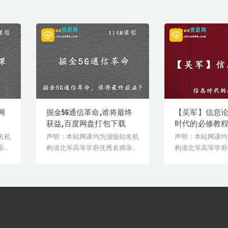
网
掘金5G通信革命,谁将最终
【吴军】信息论4
获益,百度网盘打包下载
时代的必修教程
资源下载
名机
声明：本站网课均为顶级知名机
声明：本站网课均
亲授
构清北等高等学府优秀名师亲授
构清北等高等学府
验
教学课程。授课教师教学经验
教学课程。授课教
丰...
丰...