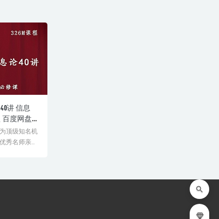
0讲 信息
 百度网盘
为顶级知名机
优秀名师亲授
师教学经验