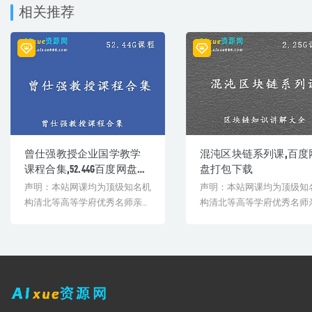
├─ 20 如何面对人生最后60秒？.m4a
相关推荐
├─ 【视频版】关于哲学的三个问题.mp4
曾仕强教授企业国学教学
混沌区块链系列课,百度
课程合集,52.44G百度网盘资
盘打包下载
源打包下载
声明：本站网课均为顶级知名机
声明：本站网课均为顶级知
构清北等高等学府优秀名师亲授
构清北等高等学府优秀名师
教学课程。授课教师教学经验
教学课程。授课教师教学经
丰...
丰...