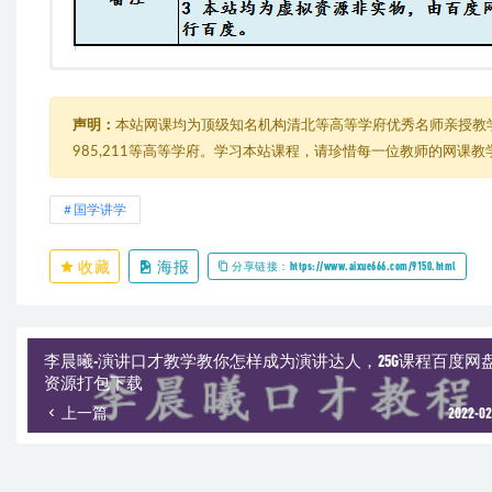
周国平哲学私房课【完结】
├─ 01 哲学开始于仰望星空.m4a
├─ 02 古希腊哲学的转折：苏格拉底.m4a
声明：
本站网课均为顶级知名机构清北等高等学府优秀名师亲授教
├─ 03 哲学中排第一位的是“问题”.m4a
985,211等高等学府。学习本站课程，请珍惜每一位教师的网课
├─ 04 哲学与科学、宗教的异同.m4a
├─ 05 “无用”哲学的有用之处.m4a
├─ 06 西方哲学中的幸福观.m4a
国学讲学
├─ 07 中国哲学中的幸福观.m4a
├─ 08 从价值观众看幸福.m4a
收藏
海报
├─ 09 生命中最真实的3个需要.m4a
分享链接：https://www.aixue666.com/9150.html
├─ 10 如何练就幸福的能力.m4a
├─ 11 道德的基础是“同情”.m4a
├─ 12 道德的更高基础是“尊严”.m4a
├─ 13 道德和幸福的关系.m4a
李晨曦-演讲口才教学教你怎样成为演讲达人，25G课程百度网
├─ 14 爱情中的道德困境.m4a
资源打包下载
├─ 15 道德上的两难问题.m4a
上一篇
2022-02
├─ 16 人什么时候开始思考生死？.m4a
├─ 17 接受死亡的3个理由.m4a
├─ 18 审美消解死亡的痛苦.m4a
├─ 19 思考死亡，是一场有意义的徒劳.m4a