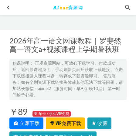
2026年高一语文网课教程｜罗斐然
高一语文a+视频课程上学期暑秋班
购课说明： 正规资源网站，可放心下载学习。付款成功
后，返回原课程页面，手动刷新页面后获取下载链接。点击
2024都运欢初三历史a+班网课寒春班
2024-03-27
下载链接进入课程网盘，转存或下载资源即可。 售后服
音乐欣赏·古典民乐合集100首MP3，车载音乐，抖音快手素材
务：如有个别资源下载链接失效或其他无法下载等问题，请
歌曲百度网盘资源下载
2022-06-19
加站长微信：aixuel2（服务时间：早9点-晚10点）,第一时
间给予补发。
2024高考押题《浙大优学·靶向模拟卷》（语数英）各八套
2024-04-17
￥89
赵礼显高中数学网课2024赵礼显高二数学视频教程+讲义（暑
年卡 / 永久VIP免费
假班+秋季班）
2024-01-18
立即下载
VIP免费下载
收藏
2024许润博初二数学A+视频教程+讲义
2024-04-12