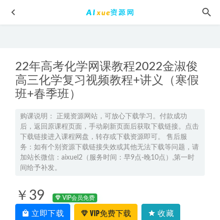
22年高考化学网课教程2022金淑俊
高三化学复习视频教程+讲义（寒假
班+春季班）
2024高考密卷押题（语文/数学/英语）
2024-05-23
购课说明： 正规资源网站，可放心下载学习。付款成功
后，返回原课程页面，手动刷新页面后获取下载链接。点击
2025年高三语文一遍就OK高中语文体系课
2025-03-01
下载链接进入课程网盘，转存或下载资源即可。 售后服
乘风高中语文网课报课推荐- 乘风老师语文怎么样
2024-01-13
务：如有个别资源下载链接失效或其他无法下载等问题，请
加站长微信：aixuel2（服务时间：早9点-晚10点）,第一时
2024郑梦瑶高一物理a+网课寒假班
2024-03-13
间给予补发。
2027高二英语上学期网课｜张冰瑶高二英语暑假班视频教程
2026-07-26
￥39
VIP会员免费
立即下载
VIP免费下载
收藏