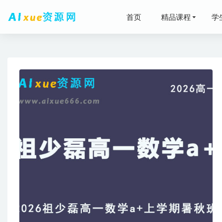
首页
精品课程
学
水浒传有声
宋超高中
有道英语四
2025
2022高
24