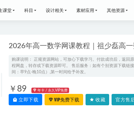
生课堂
科目
设计相关
素材应用
其他资源
2026年高一数学网课教程｜祖少磊高
购课说明： 正规资源网站，可放心下载学习。付款成功后，返回
程网盘，转存或下载资源即可。 售后服务：如有个别资源下载链接失
小说全套[001-100完](播音—白云出岫)，百度网盘资源打包下载
间：早9点-晚10点）,第一时间给予补发。
数学课程报课推荐- 宋超数学怎么样
2024-03-03
级全程课程，词根/词汇/听力/阅读/真题/讲义
2022-05-31
￥89
年卡 / 永久VIP免费
高考语文提分秘籍：短期突破的实用策略
2025-03-02
立即下载
VIP免费下载
收藏
官方售后
考语文教学视频【乘风】高中语文教学课程,59.14G百度网盘资源打