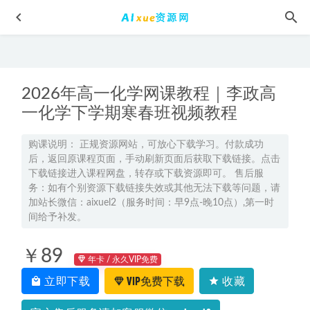
2026年高一化学网课教程｜李政高
一化学下学期寒春班视频教程
购课说明： 正规资源网站，可放心下载学习。付款成功
后，返回原课程页面，手动刷新页面后获取下载链接。点击
2022年教招学科CG-语文网课教程,6.43G学习资料课程百度网
下载链接进入课程网盘，转存或下载资源即可。 售后服
盘资源打包下载
2022-01-26
务：如有个别资源下载链接失效或其他无法下载等问题，请
2023曲增瑞高三语文a+全年班-视频教程+讲义+密训课程
加站长微信：aixuel2（服务时间：早9点-晚10点）,第一时
（暑/秋/寒/春班）
间给予补发。
2023-06-08
【NumberOne专业开发】带后台商城（15套精品）
2022-08-02
￥89
南方周末 故事写作实战训练营网课教程，好故事从何而来？
年卡 / 永久VIP免费
2022-06-22
立即下载
VIP免费下载
收藏
高中语文网课教程-孙倩璐语文视频教程+讲义
2022-08-04