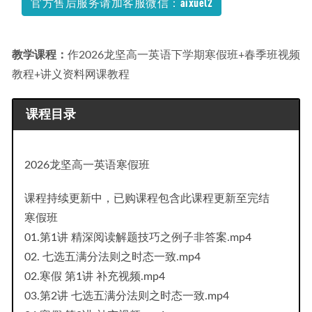
程,120G百度网盘资源打包下载
2021-12-18
官方售后服务请加客服微信：aixuel2
2023年邓城高高中数学网课教程推荐
2022-08-31
教学课程：
作2026龙坚高一英语下学期寒假班+春季班视频
教程+讲义资料网课教程
课程目录
2026龙坚高一英语寒假班
课程持续更新中，已购课程包含此课程更新至完结
寒假班
01.第1讲 精深阅读解题技巧之例子非答案.mp4
02. 七选五满分法则之时态一致.mp4
02.寒假 第1讲 补充视频.mp4
03.第2讲 七选五满分法则之时态一致.mp4