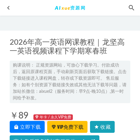
2026年高一英语网课教程｜龙坚高
一英语视频课程下学期寒春班
购课说明： 正规资源网站，可放心下载学习。付款成功
后，返回原课程页面，手动刷新页面后获取下载链接。点击
2023【刘秋龙】高中数学a高考数学复习视频教程+讲义（暑
下载链接进入课程网盘，转存或下载资源即可。 售后服
假班）
2022-08-14
务：如有个别资源下载链接失效或其他无法下载等问题，请
高中物理网课教程猿辅导2022宁致远高三物理s班高考复习视
加站长微信：aixuel2（服务时间：早9点-晚10点）,第一时
频教程+讲义全年班（暑假班+秋季班+寒假班+春季班）
间给予补发。
2023-
03-09
￥89
淘宝天猫1010款直通车主图全套,百度网盘资源打包下载
年卡 / 永久VIP免费
2021-10-15
立即下载
VIP免费下载
收藏
【小学数学】全套教学课程巨人小学数学1-6年级全套视频课