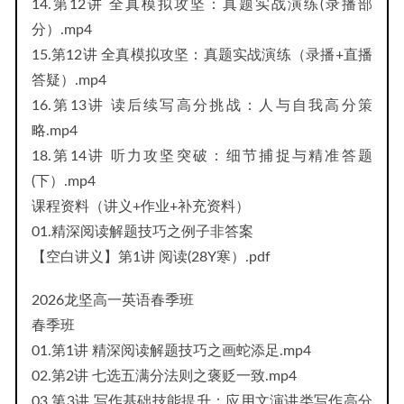
14.第12讲 全真模拟攻坚：真题实战演练(录播部
分）.mp4
15.第12讲 全真模拟攻坚：真题实战演练（录播+直播
答疑）.mp4
16.第13讲 读后续写高分挑战：人与自我高分策
略.mp4
18.第14讲 听力攻坚突破：细节捕捉与精准答题
(下）.mp4
课程资料（讲义+作业+补充资料）
01.精深阅读解题技巧之例子非答案
【空白讲义】第1讲 阅读(28Y寒）.pdf
2026龙坚高一英语春季班
春季班
01.第1讲 精深阅读解题技巧之画蛇添足.mp4
02.第2讲 七选五满分法则之褒贬一致.mp4
03.第3讲 写作基础技能提升：应用文演讲类写作高分