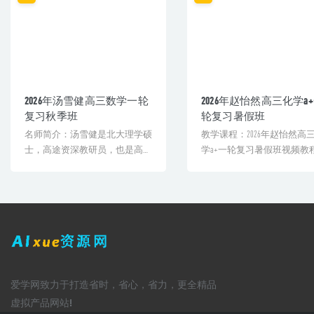
2026年汤雪健高三数学一轮
2026年赵怡然高三化学a
复习秋季班
轮复习暑假班
名师简介：汤雪健是北大理学硕
教学课程：2026年赵怡然高
士，高途资深教研员，也是高考
学a+一轮复习暑假班视频教
评分规则专家以及全网百万粉
+课堂笔记网课教程关联[...
丝...
爱学网致力于打造省时，省心，省力，更全精品
虚拟产品网站!