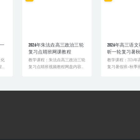
+一
2026年朱法垚高三政治三轮
2026年高三语
复习点睛班网课教程
昕一轮复习暑
程
三化
教学课程：朱法垚高三政治三轮
教学课程：2026
程
复习点睛班视频教程网盘内容截
复习暑假班+秋季
图声明：本站网课均为顶级[&...
联课程:百度网盘课程[