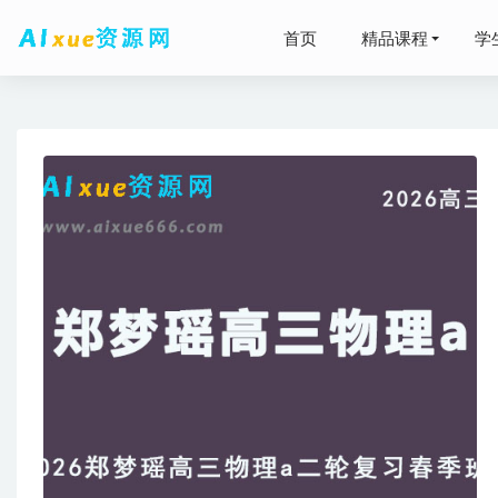
首页
精品课程
学
新东方2
绘画教程
2025郑
2026年
ps设计教