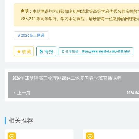
声明：
本站网课均为顶级知名机构清北等高等学府优秀名师亲授教
985,211等高等学府。学习本站课程，请珍惜每一位教师的网课
2026高三网课
收藏
海报
分享链接：https://www.aixue666.com/67920.html
2026年郑梦瑶高三物理网课a+二轮复习春季班直播课程
上一篇
2026-04
相关推荐