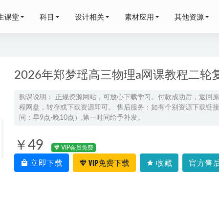
生课堂
科目
设计相关
素材应用
其他资源
2026年郑梦瑶高三物理a网课教程二轮
购课说明： 正规资源网站，可放心下载学习。付款成功后，返回
程网盘，转存或下载资源即可。 售后服务：如有个别资源下载链接失
024毛慧高三生物二三轮复习寒春班
2024-06-15
间：早9点-晚10点）,第一时间给予补发。
资料500本世界经典绘本,百度网盘资源打包下载
2021-11-28
梦瑶高二物理a+下学期寒假班
2025-02-05
￥49
VIP会员免费
李秋颖高二语文a+上学期秋季班
2025-09-30
立即下载
VIP免费下载
收藏
官方售后
程-视频教学大全
2022-07-30