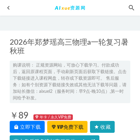
2026年郑梦瑶高三物理a一轮复习暑
秋班
购课说明： 正规资源网站，可放心下载学习。付款成功
后，返回原课程页面，手动刷新页面后获取下载链接。点击
2026年高二英语网课教程｜张亮高二英语a视频课程下学期寒
下载链接进入课程网盘，转存或下载资源即可。 售后服
春班
2026-07-03
务：如有个别资源下载链接失效或其他无法下载等问题，请
2026年肖晗高二数学网课下学期寒春班直播教程
2026-04-21
加站长微信：aixuel2（服务时间：早9点-晚10点）,第一时
间给予补发。
2024高考宋小明高三地理网课教程二三轮复习春季班
2024-
03-21
￥89
2024谢天洲高三数学a+班暑假班24年高考数学一轮复习教程
年卡 / 永久VIP免费
2023-06-29
立即下载
VIP免费下载
收藏
2022高中物理网课教程【王羽】一轮复习高考物理教学视