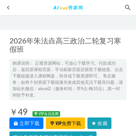
2026年朱法垚高三政治二轮复习寒
假班
购课说明： 正规资源网站，可放心下载学习。付款成功
后，返回原课程页面，手动刷新页面后获取下载链接。点击
2025韩佳伟高三数学a高考一轮复习暑假班+秋季班
2025-02-09
下载链接进入课程网盘，转存或下载资源即可。 售后服
张亚柔高中语文网课2024张亚柔高一语文a+教程（暑假班+秋
务：如有个别资源下载链接失效或其他无法下载等问题，请
季班）
2024-01-29
加站长微信：aixuel2（服务时间：早9点-晚10点）,第一时
间给予补发。
有道2024胡源高三数学二三轮复习寒春班
2024-06-16
高三物理杨会英网课教程复习班2026高考一轮教学课程26年
￥49
暑秋班
2026-02-09
VIP会员免费
立即下载
VIP免费下载
收藏
23年高中化学网课2023李伟高二化学s视频教程+讲义（暑假
班+秋季班）
2023-01-02