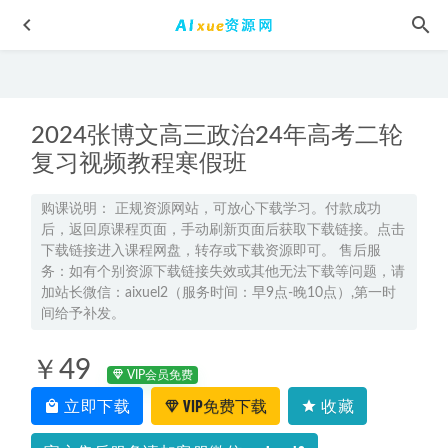
2024张博文高三政治24年高考二轮
复习视频教程寒假班
购课说明： 正规资源网站，可放心下载学习。付款成功
后，返回原课程页面，手动刷新页面后获取下载链接。点击
馒头商学院-微信小程序课教学课程，8.34G百度网盘资源打
下载链接进入课程网盘，转存或下载资源即可。 售后服
包下载
2021-10-04
务：如有个别资源下载链接失效或其他无法下载等问题，请
2024谢天洲高三数学a+秋季班24年高考数学一轮复习教程+课
加站长微信：aixuel2（服务时间：早9点-晚10点）,第一时
程笔记
间给予补发。
2023-08-27
2025陶然高三英语讲义电子版
2024-07-26
￥49
CAD平面施工图模板素材大全，私人别墅/小庭院/景观设计方
VIP会员免费
案花园/绿化/造景素材，百度网盘资源打包下载
2022-01-18
立即下载
VIP免费下载
收藏
小学语文3~8年级群文阅读主题训练
2022-07-13