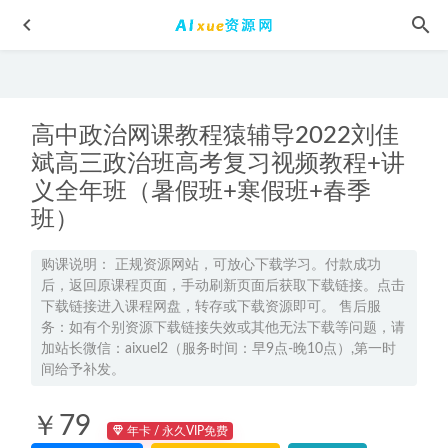
高中政治网课教程猿辅导2022刘佳
斌高三政治班高考复习视频教程+讲
义全年班（暑假班+寒假班+春季
班）
2025张亮高三英语a+一轮复习暑假班
2024-07-20
2022年李辉高中英语教学全年联报班网课教程高中英语一轮
购课说明： 正规资源网站，可放心下载学习。付款成功
后，返回原课程页面，手动刷新页面后获取下载链接。点击
二轮三轮复习资料教程，59.17G学习资料百度云盘资源下载
下载链接进入课程网盘，转存或下载资源即可。 售后服
2022-04-04
务：如有个别资源下载链接失效或其他无法下载等问题，请
11课正念训练课：释放压力、提升专注、调节情绪
2022-05-
加站长微信：aixuel2（服务时间：早9点-晚10点）,第一时
16
间给予补发。
高中物理网课资源下载2022刘杰高中物理全年联报班
2022-
￥79
10-30
年卡 / 永久VIP免费