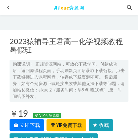
2023猿辅导王君高一化学视频教程
暑假班
购课说明： 正规资源网站，可放心下载学习。付款成功
后，返回原课程页面，手动刷新页面后获取下载链接。点击
四大名捕有声小说MP3，播音——孙一69集全部资源百度网盘
下载链接进入课程网盘，转存或下载资源即可。 售后服
打包下载
2022-06-30
务：如有个别资源下载链接失效或其他无法下载等问题，请
2025韩佳伟高三数学a+一轮复习秋季班网课教程
2024-09-13
加站长微信：aixuel2（服务时间：早9点-晚10点）,第一时
间给予补发。
2024高考黄自尚高三物理一轮复习视频教程暑假班+秋季班
2023-12-06
￥19
高中英语网课2023陶然高三英语视频教程暑假班
2022-12-16
VIP会员免费
立即下载
VIP免费下载
收藏
2024 高中必刷题数学苏教版必修1
2023-08-13