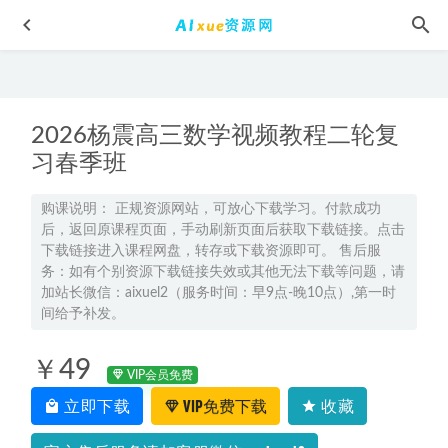
2026杨震高三数学视频教程二轮复
习春季班
购课说明： 正规资源网站，可放心下载学习。付款成功
后，返回原课程页面，手动刷新页面后获取下载链接。点击
2025刘莹莹高二历史下学期春季班
2025-03-13
下载链接进入课程网盘，转存或下载资源即可。 售后服
职场人际关系情商教程-李越：如何提高情商,百度网盘资源
务：如有个别资源下载链接失效或其他无法下载等问题，请
打包下载
2021-12-04
加站长微信：aixuel2（服务时间：早9点-晚10点）,第一时
间给予补发。
孙佳俊小学奥数3-5年级教程-视频教程+讲义+课程笔记
2022-
07-10
￥49
2024高一英语讲义电子版
2024-04-13
VIP会员免费
立即下载
VIP免费下载
收藏
2024张亮高二英语s暑假班
2023-08-21