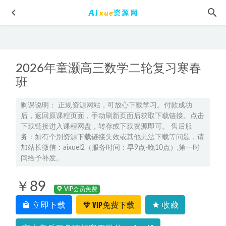
2026年童灏高三数学二轮复习寒春
班
购课说明： 正规资源网站，可放心下载学习。付款成功
后，返回原课程页面，手动刷新页面后获取下载链接。点击
德云社郭德纲精品相声大全有声MP3百度网盘打包下载
2022-
下载链接进入课程网盘，转存或下载资源即可。 售后服
04-29
务：如有个别资源下载链接失效或其他无法下载等问题，请
学魁榜高中历史教学课程高考历史学习资料课程,20.51G百度
加站长微信：aixuel2（服务时间：早9点-晚10点）,第一时
网盘资源打包下载
间给予补发。
2022-01-02
2024五三高考总复习新高考语文5·3A版
2023-08-13
￥89
2025年高三英语二轮复习网课春季班
2025-02-18
VIP会员免费
立即下载
VIP免费下载
收藏
2026凉学长高三数学三轮系统班视频教程
2026-03-26