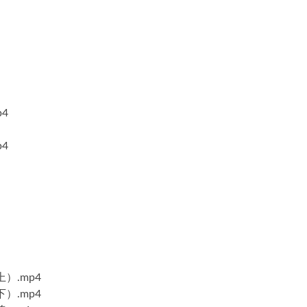
4
4
）.mp4
）.mp4