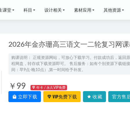
生课堂
科目
设计相关
素材应用
其他资源
2026年金亦珊高三语文一二轮复习网
购课说明： 正规资源网站，可放心下载学习。付款成功后，返回
程网盘，转存或下载资源即可。 售后服务：如有个别资源下载链接失
佳伟高三数学a高考一轮复习暑假班
2024-07-24
间：早9点-晚10点）,第一时间给予补发。
4张博文高二政治暑假班视频教程
2023-09-25
24初三语文a+视频教程+讲义秋上+秋下
2023-10-22
￥99
年卡 / 永久VIP免费
网课教程智慧数学一到六年级教学视频集合,4.08G学习资料百度
立即下载
VIP免费下载
收藏
官方售后
7
鲜朝阳高三物理a+一轮复习秋季班
2025-09-16